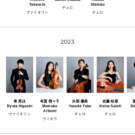
Takeuchi
Shimizu
NEWS
チェロ
ヴァイオリン
チェロ
FEATURED
ABOUT US
2023
東 亮汰
有冨 萌々子
矢部 優典
佐藤 桂菜
Ryota Higashi
Momoko
Yusuke Yabe
Keina Satoh
Sh
Aritomi
ヴァイオリン
チェロ
チェロ
ヴィオラ