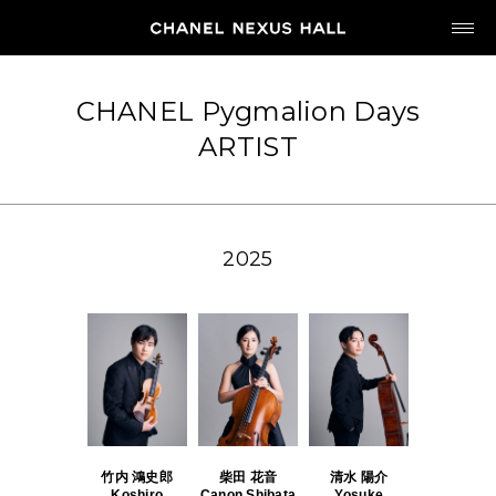
JP
EN
CHANEL Pygmalion Days
ARTIST
MY CHANEL NEXUS
2025
HOME
PROGRAM
2026
ARCHIVE
竹内 鴻史郎
柴田 花音
清水 陽介
Koshiro
Canon Shibata
Yosuke