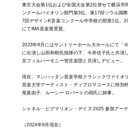
ABOUT U
東京大会第1位および全国大会第2位併せて横浜市民
ンクールバイオリン部門第3位。第17回ソウル国
7回デザインK音楽コンクール中学校の部第1位。2
にてIMA音楽賞受賞。
2023年8月にはサントリーホール大ホールにて
に出演し山田和樹氏指揮の下、今井信子氏と共演し
京フィルハーモニー管弦楽団と共演しデビュー。
現在、マンハッタン音楽学校クラシックヴァイオ
音楽大学アーティスト・ディプロマコースに特別
尾真由子、ルーシー ロバートの両氏に師事。
シャネル・ピグマリオン・デイズ 2025 参加アー
（2024年9月現在）