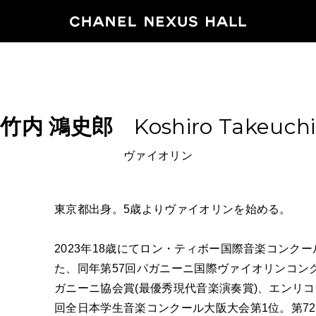
HOME
竹内
鴻史郎
Koshiro Takeuchi
PROGRA
ヴァイオリン
2026
ARCHIVE
東京都出身。5歳よりヴァイオリンを始める。
2023年18歳にてロン・ティボー国際音楽コンク
NEWS
た、同年第57回パガニーニ国際ヴァイオリンコン
FEATUR
ガニーニ協会賞(最優秀現代音楽演奏賞)、エンリ
回全日本学生音楽コンクール大阪大会第1位。第7