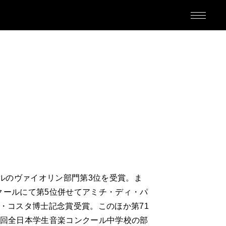
M
ールのヴァイオリン部門第3位を受賞。ま
クールにて第5位併せてアミチ・ディ・パ
ED
コ・コスタ博士記念賞受賞。このほか第71
2回全日本学生音楽コンクール中学校の部