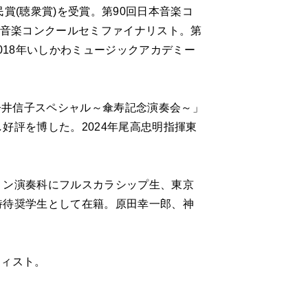
S
賞(聴衆賞)を受賞。第90回日本音楽コ
際音楽コンクールセミファイナリスト。第
018年いしかわミュージックアカデミー
「今井信子スペシャル～傘寿記念演奏会～」
好評を博した。2024年尾高忠明指揮東
リン演奏科にフルスカラシップ生、東京
特待奨学生として在籍。原田幸一郎、神
ティスト。