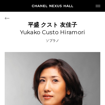
JP
EN
平盛
クスト
友佳子
Yukako Custo Hiramori
MY CHANEL NEXUS
ソプラノ
HOME
PROGRAM
2026
ARCHIVE