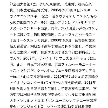
部全国大会第1位。併せて東儀賞、 兎束賞、都築音楽
賞、日本放送協会賞受賞。2006年第10回リピンスキー＆
ヴィエニャフスキー 記念・若きヴァイオリニストたちの
ための国際コンクール第5位(ルブリン)。2007年JTアフ
タヌーンコンサート出演。同年、第21回若い芽のαコンサ
ートに於いて、梅田俊明指揮、ニューフィルハーモニー
千葉オーケストラと共演。2008年第6回千葉市芸術文化
新人賞受賞。桐朋女子高等学校音楽科を卒業し、卒業演
奏会に出演。同年、桐朋学園大学音楽学部に特待生とし
て入学。2009年、ヴァイオリンフェスタトウキョウに出
演。また、円光寺雅彦指揮、東京フィルハーモニーオー
ケストラと共演。クールシュヴェール国際音楽アカデミ
ーinかさまにて音楽賞受賞。2010年第6回シュポア国際ヴ
ァイオリンコンクール(ワイマール)特別賞受賞。2012年
桐朋学園大学音楽学部を卒業し、卒業演奏会に出演。 室
内楽では桐朋学園室内楽演奏会や、ソウルにて桐朋学園
大学・ソウルメトロポリタン ユースシンフォニー交流演
奏会、プロジェクトQ、ヤマハ音楽活動支援対象演奏