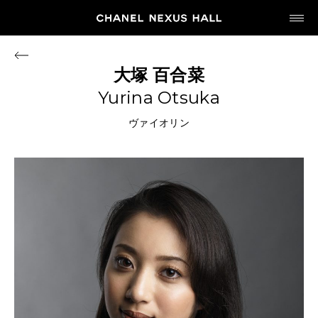
JP
EN
大塚
百合菜
Yurina Otsuka
MY CHANEL NEXUS
ヴァイオリン
HOME
PROGRAM
2026
ARCHIVE