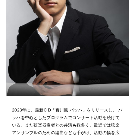
NEWS
FEATURED
ABOUT US
2023年に、最新C D「實川風 バッハ」をリリースし、 バ
ッハを中心としたプログラムでコンサート活動を続けて
いる。また弦楽器奏者との共演も数多く、最近では弦楽
アンサンブルのための編曲なども手がけ、活動の幅を広