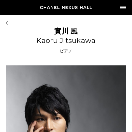
JP
EN
實川
風
Kaoru Jitsukawa
MY CHANEL NEXUS
ピアノ
HOME
PROGRAM
2026
ARCHIVE