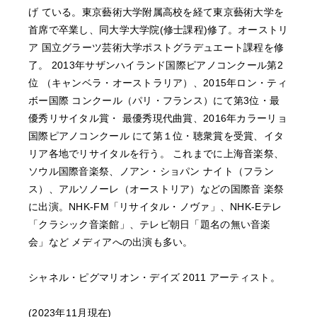
げ ている。東京藝術大学附属高校を経て東京藝術大学を
首席で卒業し、同大学大学院(修士課程)修了。オーストリ
ア 国立グラーツ芸術大学ポストグラデュエート課程を修
了。 2013年サザンハイランド国際ピアノコンクール第2
位 （キャンベラ・オーストラリア）、2015年ロン・ティ
ボー国際 コンクール（パリ・フランス）にて第3位・最
優秀リサイタル賞・ 最優秀現代曲賞、2016年カラーリョ
国際ピアノコンクール にて第１位・聴衆賞を受賞、イタ
リア各地でリサイタルを行う。 これまでに上海音楽祭、
ソウル国際音楽祭、ノアン・ショパン ナイト（フラン
ス）、アルソノーレ（オーストリア）などの国際音 楽祭
に出演。NHK-FM「リサイタル・ノヴァ」、NHK-Eテレ
「クラシック音楽館」、テレビ朝日「題名の無い音楽
会」など メディアへの出演も多い。
シャネル・ピグマリオン・デイズ 2011 アーティスト。
(2023年11月現在)