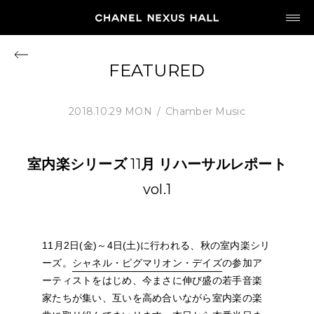
JP
EN
FEATURED
MY CHANEL NEXUS
2018.10.29 MON
Chamber Music
室内楽シリーズ
11
月
リハーサルレポート
HOME
vol.1
PROGRAM
11月2日(金)～4日(土)に行われる、秋の室内楽シリ
2026
ーズ。
シャネル・ピグマリオン・デイズ
の参加ア
ARCHIVE
ーティストをはじめ、今まさに伸び盛の若手音楽
家たちが集い、互いを高め合いながら室内楽の楽