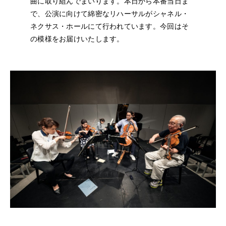
曲に取り組んでまいります。本日から本番当日ま
NEWS
で、公演に向けて綿密なリハーサルがシャネル・
ネクサス・ホールにて行われています。今回はそ
FEATURED
の模様をお届けいたします。
ABOUT US