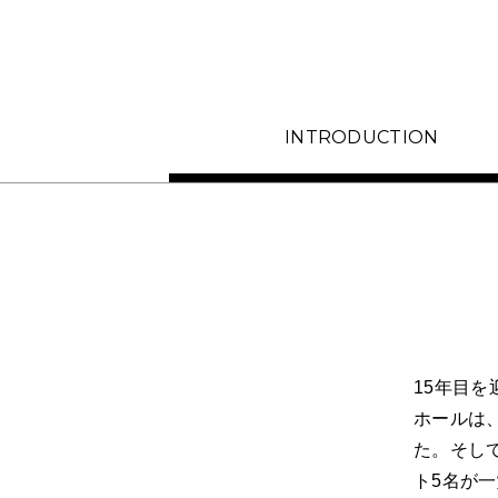
INTRO
DUCTION
15年目
ホールは
た。そし
ト5名が一