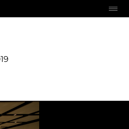
19
M
ED