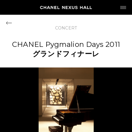
JP
EN
CONCERT
MY CHANEL NEXUS
CHANEL Pygmalion Days 2011
グランドフィナーレ
HOME
PROGRAM
2026
ARCHIVE