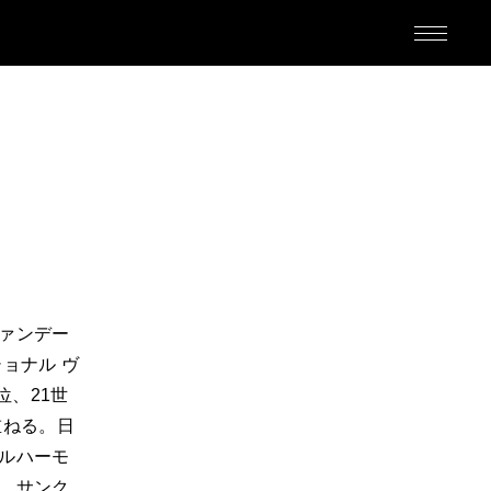
M
ァンデー
ョナル ヴ
位、21世
重ねる。日
ED
ルハーモ
、サンク