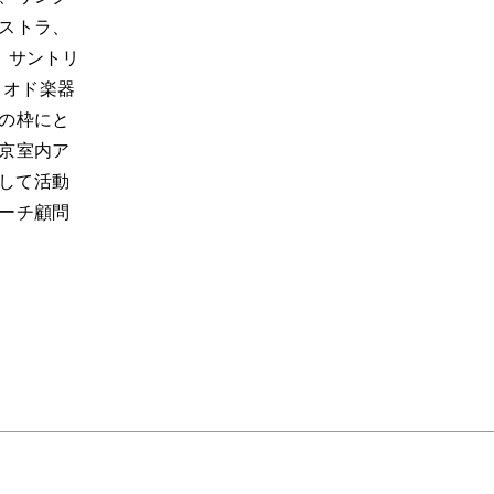
S
ストラ、
、サントリ
リオド楽器
の枠にと
京室内ア
として活動
ーチ顧問