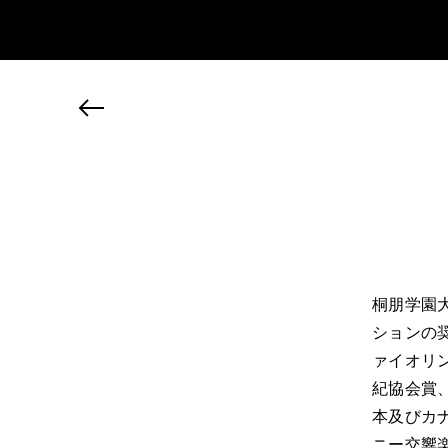
JP
EN
MY CHANEL NEXUS
桐朋学園
ションの
ァイオリン
紀協会賞
本及びカ
ニー交響