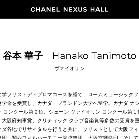
HOME
谷本
華子
Hanako Tanimoto
PROGRA
ヴァイオリン
2026
ARCHIVE
大学ソリストディプロマコースを経て、ロームミュージックフ
奨学金を受賞し、カナダ・ブランドン大学へ留学。カナダ ナシ
NEWS
 コンクール第２位、シェーン ヴァイオリン コンクール第１
、大阪府知事賞、クリティック クラブ音楽賞等多数の受賞を
FEATUR
ナダ各地でリサイタルを行うと共に、ソリストとして大阪フィ
楽団、関西フィルハーモニー管弦楽団、大阪交響楽団 そして