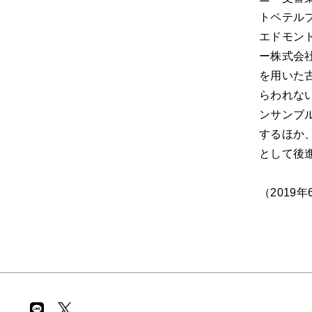
トペテル
エドモント
ー株式会
を用いた
らわれな
ンサンブル
するほか
として後
（2019