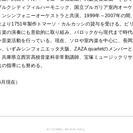
ABOUT U
ブルクシティフィルハーモニック、国立ブルガリア室内オーケ
ンシンフォニーオーケストラと共演。1999年～2007年の間
社より1751年製作トマーソ・カルカッシの貸与を受ける。ピ
古楽の演奏にも意欲的に取り組み、バロックから現代まで時代
い音楽活動を行っている。現在、ソロや室内楽を中心に、長岡
、いずみシンフォニエッタ大阪、ZAZA quartetのメンバー
、兵庫県立西宮高校音楽科非常勤講師、宝塚ミュージックリサ
進の指導にも努める。
年6月現在）
© CHANEL NEXUS HALL.