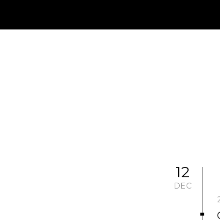
JP
EN
MY CHANEL NEXUS
12
DEC