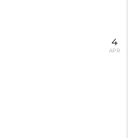
4
APR