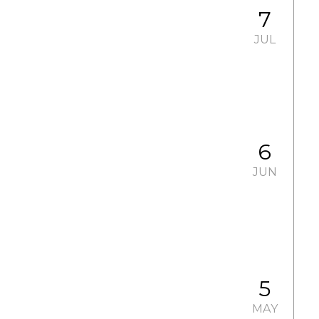
7
JUL
6
JUN
5
MAY