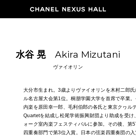
HOME
水谷
晃
Akira Mizutani
PROGRA
ヴァイオリン
2026
ARCHIVE
大分市生まれ。3歳よりヴァイオリンを木村二郎氏
ル名古屋大会第1位。桐朋学園大学を首席で卒業
内楽を原田幸一郎、毛利伯郎の各氏と東京クヮルテットに
NEWS
Quartetを結成し松尾学術振興財団より助成を
FEATUR
ォーク室内楽フェスティバルに参加。その後、第5
四重奏部門で第3位入賞。日本の弦楽四重奏団の入