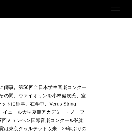
M
に師事。第56回全日本学生音楽コンクー
。その間、ヴァイオリンを小林健次氏、室
師事。在学中、Verus String
受け、イェール大学夏期アカデミー・ノーフ
ED
7回ミュンヘン国際音楽コンクール弦楽
賞は東京クヮルテット以来、38年ぶりの