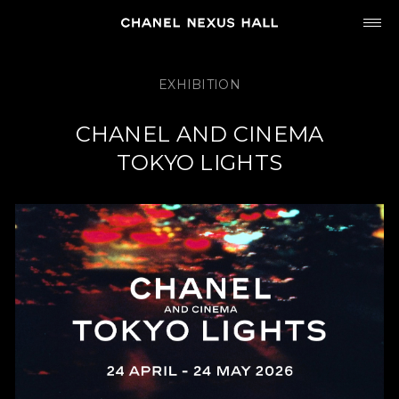
JP
EN
EXHIBITION
MY CHANEL NEXUS
CHANEL AND CINEMA
TOKYO LIGHTS
HOME
PROGRAM
2026
ARCHIVE