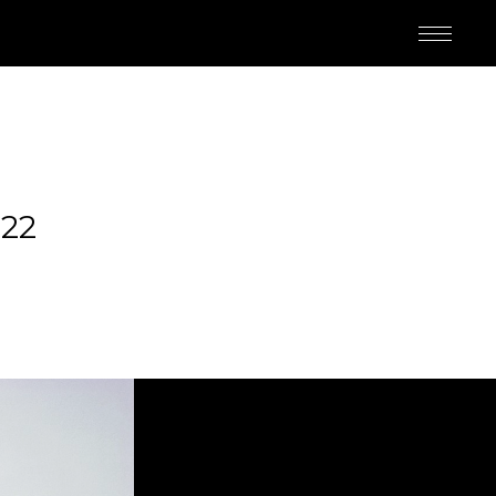
22
M
ED