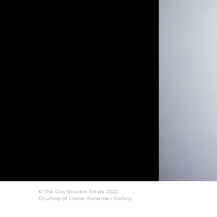
© The Guy Bourdin Estate 2022
Courtesy of Louise Alexander Gallery