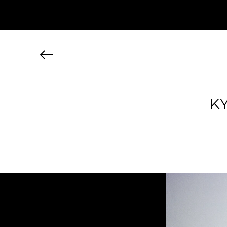
JP
EN
MY CHANEL NEXUS
K