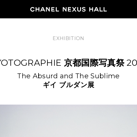
EXHIBITION
HOME
YOTOGRAPHIE
京都国際写真祭
20
PROGRA
The Absurd and The Sublime
2026
ギイ
ブルダン展
ARCHIVE
NEWS
FEATUR