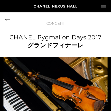
JP
EN
CONCERT
MY CHANEL NEXUS
CHANEL Pygmalion Days 2017
グランドフィナーレ
HOME
PROGRAM
2026
ARCHIVE