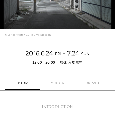
NEWS
FEATURED
ABOUT US
© Carlos Ayesta + Guillaume Bression
2016.6.24
- 7.24
FRI
SUN
12:00 - 20:00
無休 入場無料
INTRO
ARTISTS
REPORT
INTRODUCTION