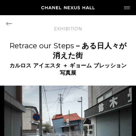
JP
EN
EXHIBITION
MY CHANEL NEXUS
Retrace our Steps
－ある日人々が
消えた街
カルロス
アイエスタ
＋
ギョーム
ブレッション
写真展
HOME
PROGRAM
2026
ARCHIVE