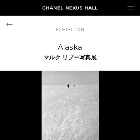
JP
EN
EXHIBITION
MY CHANEL NEXUS
Alaska
マルク
リブー写真展
HOME
PROGRAM
2026
ARCHIVE