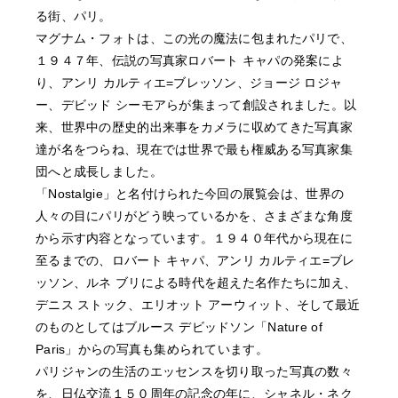
る街、パリ。
マグナム・フォトは、この光の魔法に包まれたパリで、
１９４７年、伝説の写真家ロバート キャパの発案によ
り、アンリ カルティエ=ブレッソン、ジョージ ロジャ
ー、デビッド シーモアらが集まって創設されました。以
来、世界中の歴史的出来事をカメラに収めてきた写真家
達が名をつらね、現在では世界で最も権威ある写真家集
団へと成長しました。
「Nostalgie」と名付けられた今回の展覧会は、世界の
人々の目にパリがどう映っているかを、さまざまな角度
から示す内容となっています。１９４０年代から現在に
至るまでの、ロバート キャパ、アンリ カルティエ=ブレ
ッソン、ルネ ブリによる時代を超えた名作たちに加え、
デニス ストック、エリオット アーウィット、そして最近
のものとしてはブルース デビッドソン「Nature of
Paris」からの写真も集められています。
パリジャンの生活のエッセンスを切り取った写真の数々
を、日仏交流１５０周年の記念の年に、シャネル・ネク