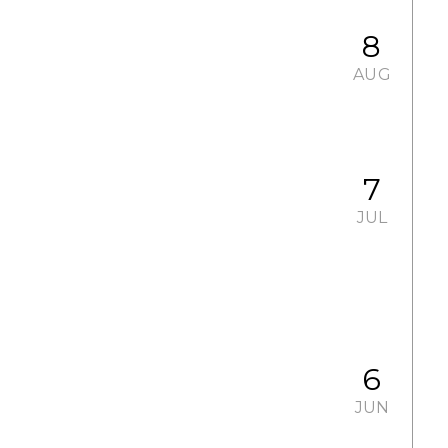
8
AUG
7
JUL
6
JUN