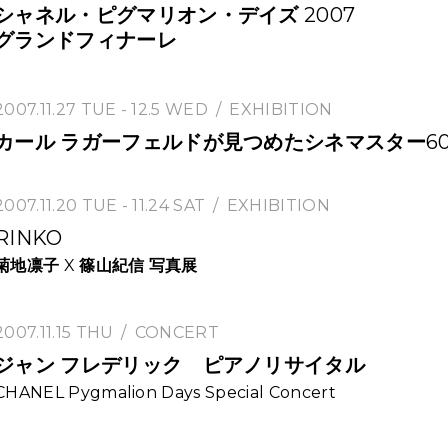
ABOUT U
シャネル・ピグマリオン・デイズ
2007
グランドフィナーレ
2007.11.27 TUE - 12.5 WED
EXHIBITION
カール
ラガーフェルドが見つめたシネマスター
6
2007.11.20 TUE - 11.24 SAT
EXHIBITION
RINKO
菊地凛子
X
篠山紀信
写真展
2007.11.15 THU
CONCERT
ジャン
フレデリック ピアノリサイタル
CHANEL Pygmalion Days Special Concert