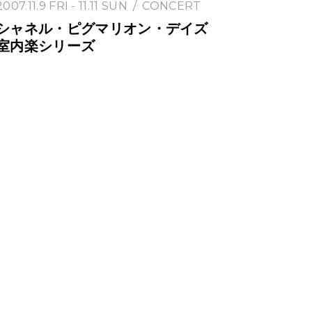
2007.11.9 FRI - 11.11 SUN
CONCERT
シャネル・ピグマリオン・デイズ
室内楽シリーズ
2007.10.5 FRI
CONCERT
辰巳明子氏ヴァイオリン
マスタークラスとリサイ
CHANEL Pygmalion Days Special Concert
2007.9.12 WED - 9.26 WED
EXHIBITION