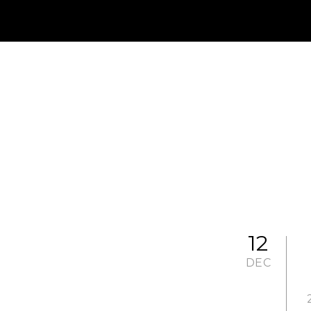
JP
EN
MY CHANEL NEXUS
12
DEC