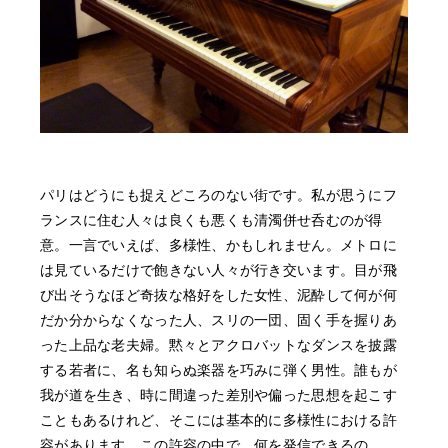
パリはどうにも捉えどころのない街です。私が思うにフ
ランスに住む人々は良くも悪くも清濁併せ呑むのが得
意。一言でいえば、多様性、かもしれません。メトロに
は見ているだけで飽きない人々が行き交います。目が飛
び出そうなほど奇抜な格好をした女性、泥酔して何が何
だか分からなくなった人、スリの一団、固く手を握りあ
った上品な老夫婦。黙々とアクロバットなダンスを披露
する若者に、名も知らぬ楽器を巧みに弾く男性。誰もが
我が道を生き、時に間違った差別や偏った思想を起こす
こともあるけれど、そこには基本的に多様性における許
容があります。この許容の中で、何を発信できるの