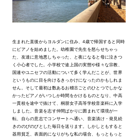
生まれた直後からヨルダンに住み、4歳で帰国すると同時
にピアノを始めました。幼稚園で先生を怒らせちゃっ
た、友達に意地悪しちゃった、と夜になると母に泣きつ
く小心者でした。小学校で途上国の実態や様々な宗教、
国連やユニセフの活動について多く学んだことが、世界
というものに目を向けるきっかけになったのかもしれま
せん。そして最初は数あるお稽古ごとのひとつでしかな
かったピアノがいつしか時間をかけるものとなり、中高
一貫校を途中で抜けて、桐朋女子高等学校音楽科に入学
しました。音楽を志す仲間ばかりに囲まれて環境が一
転、自らの意志でコンサートへ通い、音楽漬け・発見続
きののびのびとした毎日を送ります。しかしともすると
器用貧乏、表面的になりがちな私の場合、もっともっと