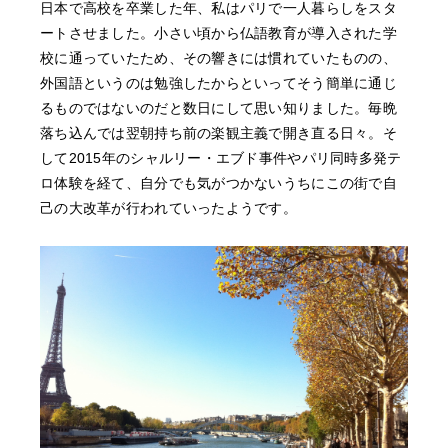
日本で高校を卒業した年、私はパリで一人暮らしをスタ
NEWS
ートさせました。小さい頃から仏語教育が導入された学
校に通っていたため、その響きには慣れていたものの、
FEATURED
外国語というのは勉強したからといってそう簡単に通じ
るものではないのだと数日にして思い知りました。毎晩
ABOUT US
落ち込んでは翌朝持ち前の楽観主義で開き直る日々。そ
して2015年のシャルリー・エブド事件やパリ同時多発テ
ロ体験を経て、自分でも気がつかないうちにこの街で自
己の大改革が行われていったようです。