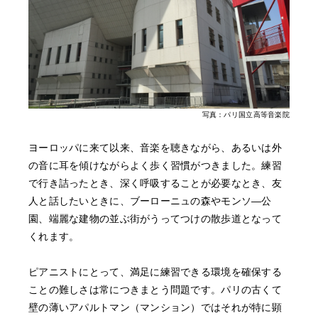
写真：パリ国立高等音楽院
ヨーロッパに来て以来、音楽を聴きながら、あるいは外
の音に耳を傾けながらよく歩く習慣がつきました。練習
で行き詰ったとき、深く呼吸することが必要なとき、友
人と話したいときに、ブーローニュの森やモンソ―公
園、端麗な建物の並ぶ街がうってつけの散歩道となって
くれます。
ピアニストにとって、満足に練習できる環境を確保する
ことの難しさは常につきまとう問題です。パリの古くて
壁の薄いアパルトマン（マンション）ではそれが特に顕