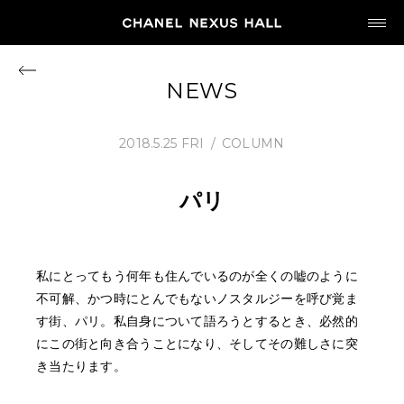
JP
EN
NEWS
MY CHANEL NEXUS
2018.5.25 FRI
COLUMN
パリ
HOME
私にとってもう何年も住んでいるのが全くの嘘のように
PROGRAM
不可解、かつ時にとんでもないノスタルジーを呼び覚ま
す街、パリ。私自身について語ろうとするとき、必然的
2026
にこの街と向き合うことになり、そしてその難しさに突
ARCHIVE
き当たります。