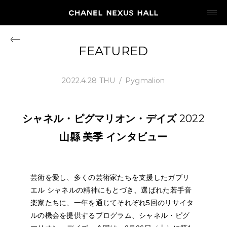
JP
EN
FEATURED
MY CHANEL NEXUS
2022.4.28 THU
Pygmalion
シャネル・ピグマリオン・デイズ
2022
HOME
山縣
美季
インタビュー
PROGRAM
芸術を愛し、多くの芸術家たちを支援したガブリ
2026
エル シャネルの精神にもとづき、選ばれた若手音
ARCHIVE
楽家たちに、一年を通じてそれぞれ5回のリサイタ
ルの機会を提供するプログラム、シャネル・ピグ