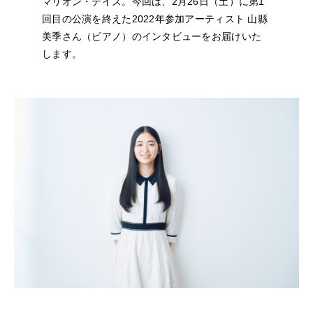
マリオン・デイズ。今回は、2月26日（土）に第1
NEWS
回目の公演を終えた2022年参加アーティスト 山縣
美季さん（ピアノ）のインタビューをお届けいた
FEATURED
します。
ABOUT US