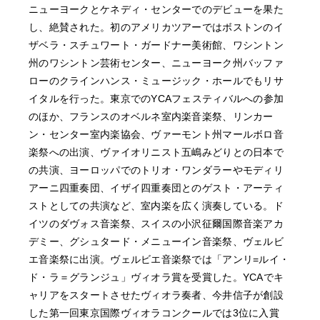
ニューヨークとケネディ・センターでのデビューを果た
し、絶賛された。初のアメリカツアーではボストンのイ
ザベラ・スチュワート・ガードナー美術館、ワシントン
州のワシントン芸術センター、ニューヨーク州バッファ
ローのクラインハンス・ミュージック・ホールでもリサ
イタルを行った。東京でのYCAフェスティバルへの参加
のほか、フランスのオベルネ室内楽音楽祭、リンカー
ン・センター室内楽協会、ヴァーモント州マールボロ音
楽祭への出演、ヴァイオリニスト五嶋みどりとの日本で
の共演、ヨーロッパでのトリオ・ワンダラーやモディリ
アーニ四重奏団、イザイ四重奏団とのゲスト・アーティ
ストとしての共演など、室内楽を広く演奏している。ド
イツのダヴォス音楽祭、スイスの小沢征爾国際音楽アカ
デミー、グシュタード・メニューイン音楽祭、ヴェルビ
エ音楽祭に出演。ヴェルビエ音楽祭では「アンリ=ルイ・
ド・ラ＝グランジュ」ヴィオラ賞を受賞した。YCAでキ
ャリアをスタートさせたヴィオラ奏者、今井信子が創設
した第一回東京国際ヴィオラコンクールでは3位に入賞