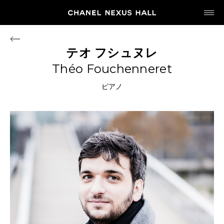
JP
EN
テオ
フシュヌレ
Théo Fouchenneret
MY CHANEL NEXUS
ピアノ
HOME
PROGRAM
2026
ARCHIVE