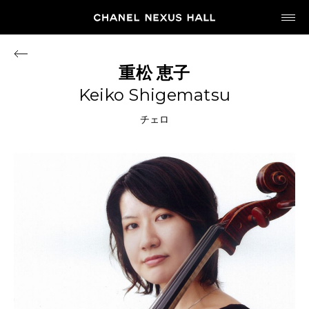
JP
EN
重松
恵子
Keiko Shigematsu
MY CHANEL NEXUS
チェロ
HOME
PROGRAM
2026
ARCHIVE