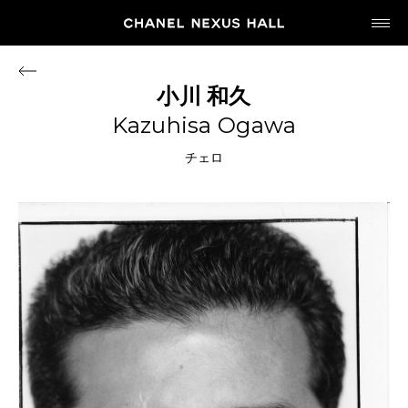
JP
EN
小川
和久
Kazuhisa Ogawa
MY CHANEL NEXUS
チェロ
HOME
PROGRAM
2026
ARCHIVE