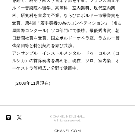
を経て、桐朋学園大学音楽学部を卒業。フランス国立ボ
ルドー音楽院へ留学。高等科、室内楽科、現代室内楽
科、研究科を首席で卒業。ならびにボルドー市栄誉賞を
受賞。第4回「若手奏者の為のコンペティション」（名古
屋国際コンクール）ソロ部門にて優勝。最優秀者賞、朝
日新聞社賞を受賞。国立ボルドーオペラ座、ラムルー管
弦楽団等と特別契約を結び共演。
アンサンブル・インストルメンタル・ドゥ・コルス（コ
ルシカ）の首席奏者を務める。現在、ソロ、室内楽、オ
ーケストラ等幅広い分野で活躍中。
（2009年11月現在）
© CHANEL NEXUS HALL.
All rights reserved.
CHANEL.COM