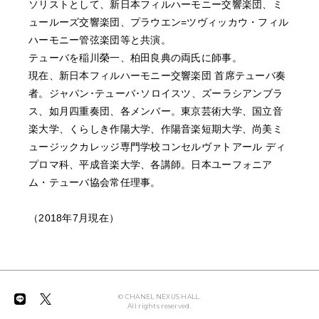
ソリストとして、新日本フィルハーモニー交響楽団、ミ
ュールーズ交響楽団、プラウエン=ツヴィッカウ・フィル
ハーモニー管弦楽団等と共演。
テューバを稲川榮一、柏田良典の両氏に師事。
現在、新日本フィルハーモニー交響楽団 首席テューバ奏
者。ジャパン･テューバ･ソロイスツ、ズーラシアンブラ
ス、如月四重奏団、各メンバー。東京芸術大学、国立音
楽大学、くらしき作陽大学、作陽音楽短期大学、尚美ミ
ュージックカレッジ専門学校コンセルヴァトアール ディ
プロマ科、平成音楽大学、各講師。日本ユーフォニア
ム・テューバ協会常任理事。
（2018年7月現在）
© CHANEL NEXUS HALL.
All rights reserved.