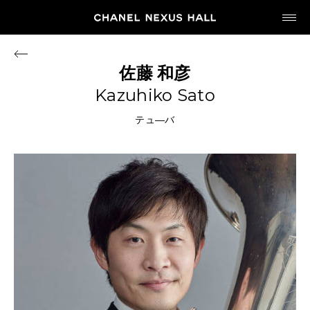
JP
EN
佐藤
和彦
Kazuhiko Sato
MY CHANEL NEXUS
テュ―バ
HOME
PROGRAM
2026
ARCHIVE