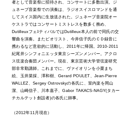
者として音楽祭に招待され、コンサートに多数出演。ジ
ュネーブ音楽祭での演奏は、ラジオスイスロマンドを通
してスイス国内に生放送された。ジュネーブ音楽院オー
ケストラではコンサートミストレスを数多く務め、
DutilleuxフェｽティバルではDutilleux本人の前で同氏の交
響曲を演奏。またビオリスト、今井信子氏のＣＤ録音に
携わるなど意欲的に活動し、2011年に帰国。2010-2011
紀尾井シンフォニエッタ東京シーズンメンバー。アクロ
ス弦楽合奏団メンバー。現在、東京芸術大学管弦楽研究
部非常勤講師。これまでに、ヴァイオリンを小栗まち
絵、玉井菜採、澤和樹、Gerard POULET、Jean-Pierre
WALLEZ、Sergey Ostrovskyの各氏に、室内楽を岡山
潔、山崎信子、川本嘉子、Gabor TAKACS-NAGY(タカー
チカルテット創設者)の各氏に師事。
（2012年11月現在）