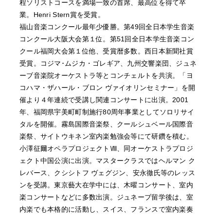
程ソリストコースを満場一致の首席、最高位を得て卒
業。Henri Stern賞を受賞。
福山音楽コンクール最年少優勝。第49回全日本学生音楽
コンクール大阪大会第１位。第51回全日本学生音楽コン
クール福岡大会第１位他、受賞暦多数。西日本新聞社賞
受賞。コジマ･ムジカ・ゴレギア、九州交響楽団、ジュネ
ーブ音楽院オーケストラ等とコンチェルトを共演。「ヨ
コハマ・ザハール・ブロン ヴァイオリンセミナー」を開
催より４年連続で受講し関連コンサートに出演。2001
年、福岡県宇美町町制施行80周年事業としてソロリサイ
タルを開催。霧島国際音楽祭、クールシュベール国際音
楽祭、サイトウキネン室内楽勉強会等にて研鑽を積む。
小澤征爾オペラプロジェクトⅧ、同オーケストラプロジ
ェクト中国公演に出演。マスタークラスではヘルマン ク
レバース、クシシトフ ヴェグジン、安永徹氏等のレッス
ンを受講。東京藝大在学中には、木曜コンサート、室内
楽コンサートなどに多数出演。ジュネーブ留学後は、室
内楽でも本格的に活動し、スイス、フランスで室内楽奏