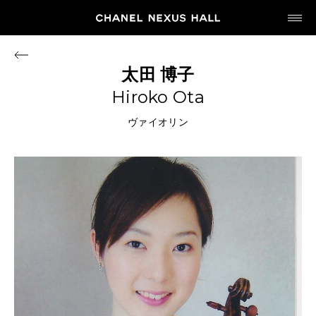
JP
EN
太田
博子
Hiroko Ota
MY CHANEL NEXUS
ヴァイオリン
HOME
PROGRAM
2026
ARCHIVE