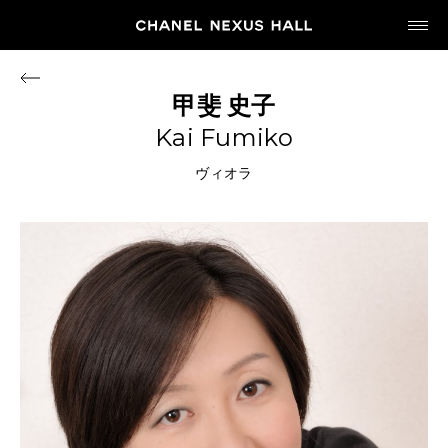
JP
EN
甲斐
史子
Kai Fumiko
MY CHANEL NEXUS
ヴィオラ
HOME
PROGRAM
2026
ARCHIVE