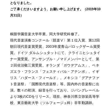
となりました。
ご了承くださいますよう、お願い申し上げます。（2019年10
月31日）
桐朋学園音楽大学卒業、同大学研究科修了。
現代音楽演奏コンクール〈競楽Ⅴ〉第１位入賞、第12回
朝日現代音楽賞受賞、2003年度青山バロックザール賞受
賞。ドイツ ダルムシュタットにて、クライニヒシュタイ
ナー賞受賞。アンサンブル・ノマドメンバーとして、第
２回佐治敬三賞受賞。オランダ「ガウデアムス」、ベネ
ズエラ・フランス「フェスティバル・アテンポ」、イギ
リス「ハダース・フィールド」、メキシコ「グアナファ
ト音楽祭」「国際現代音楽祭」等、国内外の音楽祭に出
演。数々の初演、録音を行っており、ジパングレーベル
より3枚のCDをリリース。現在、神奈川県立弥栄高等学
校、東京藝術大学（ソルフェージュ科）非常勤講師。