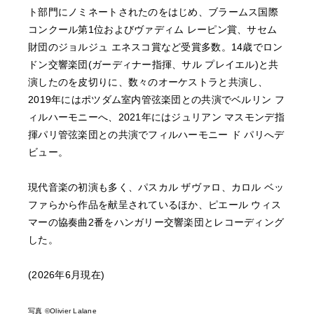
ト部門にノミネートされたのをはじめ、ブラームス国際
コンクール第1位およびヴァディム レーピン賞、サセム
財団のジョルジュ エネスコ賞など受賞多数。14歳でロン
ドン交響楽団(ガーディナー指揮、サル プレイエル)と共
演したのを皮切りに、数々のオーケストラと共演し、
2019年にはポツダム室内管弦楽団との共演でベルリン フ
ィルハーモニーへ、2021年にはジュリアン マスモンデ指
揮パリ管弦楽団との共演でフィルハーモニー ド パリへデ
ビュー。
現代音楽の初演も多く、パスカル ザヴァロ、カロル ベッ
ファらから作品を献呈されているほか、ピエール ウィス
マーの協奏曲2番をハンガリー交響楽団とレコーディング
した。
(2026年6月現在)
写真 ©Olivier Lalane