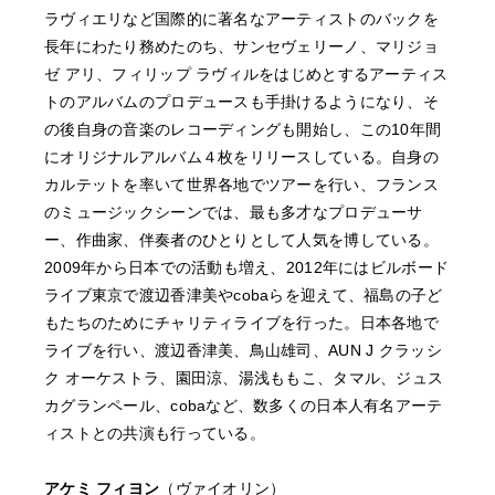
ラヴィエリなど国際的に著名なアーティストのバックを
長年にわたり務めたのち、サンセヴェリーノ、マリジョ
ゼ アリ、フィリップ ラヴィルをはじめとするアーティス
トのアルバムのプロデュースも手掛けるようになり、そ
の後自身の音楽のレコーディングも開始し、この10年間
にオリジナルアルバム４枚をリリースしている。自身の
カルテットを率いて世界各地でツアーを行い、フランス
のミュージックシーンでは、最も多才なプロデューサ
ー、作曲家、伴奏者のひとりとして人気を博している。
2009年から日本での活動も増え、2012年にはビルボード
ライブ東京で渡辺香津美やcobaらを迎えて、福島の子ど
もたちのためにチャリティライブを行った。日本各地で
ライブを行い、渡辺香津美、鳥山雄司、AUN J クラッシ
ク オーケストラ、園田涼、湯浅ももこ、タマル、ジュス
カグランペール、cobaなど、数多くの日本人有名アーテ
ィストとの共演も行っている。
アケミ フィヨン
（ヴァイオリン）