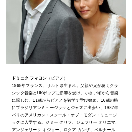
NEWS
FEATURED
ABOUT US
ドミニク フィヨン
（ピアノ）
1968年フランス、サルト県生まれ。父親や兄が聴くクラ
シック音楽とUKポップに影響を受け、小さい頃から音楽
に親しむ。11歳からピアノを独学で学び始め、16歳の時
にブラジリアンミュージックとジャズに出会い、1987年
パリのアメリカン・スクール・オブ・モダン・ミュージ
ックに入学する。ジミー クリフ、ジェフリー オリエマ、
アンジェリーク キジョー、ロクア カンザ、ベルナール