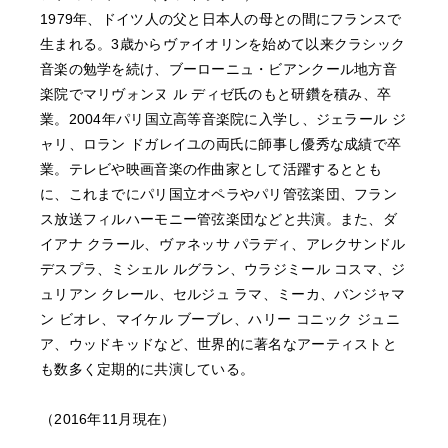
1979年、ドイツ人の父と日本人の母との間にフランスで
生まれる。3歳からヴァイオリンを始めて以来クラシック
音楽の勉学を続け、ブーローニュ・ビアンクール地方音
楽院でマリヴォンヌ ル ディゼ氏のもと研鑽を積み、卒
業。2004年パリ国立高等音楽院に入学し、ジェラール ジ
ャリ、ロラン ドガレイユの両氏に師事し優秀な成績で卒
業。テレビや映画音楽の作曲家として活躍するととも
に、これまでにパリ国立オペラやパリ管弦楽団、フラン
ス放送フィルハーモニー管弦楽団などと共演。また、ダ
イアナ クラール、ヴァネッサ パラディ、アレクサンドル
デスプラ、ミシェル ルグラン、ウラジミール コスマ、ジ
ュリアン クレール、セルジュ ラマ、ミーカ、バンジャマ
ン ビオレ、マイケル ブーブレ、ハリー コニック ジュニ
ア、ウッドキッドなど、世界的に著名なアーティストと
も数多く定期的に共演している。
（2016年11月現在）