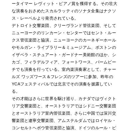
ータイマー レヴィット・ピアノ賞を獲得する。その壮大
な演奏をおさめたスカルラッティのソナタ全集はナクソ
ス・レーベルより発売されている。
デトロイト交響楽団、クリーヴランド管弦楽団、そして
ニューヨークのリンカーン・センターではセント・ルー
クス管弦楽団と協演。ニューヨークのカーネギーホール
やモルガン・ライブラリー＆ミュージアム、ボストンの
イザベラ・スチュアート・ガードナー美術館のほか、シ
カゴ、フィラデルフィア、フォートワース、パームビー
チでも演奏を行っている。室内楽演奏家として、チャー
ルズ ワッズワース＆フレンズのツアーに参加、昨年の
YCAフェスティバルでは北京でその演奏を披露してい
る。
その才能はさらに世界を駆け巡り、カナダではヴィクト
リア交響楽団と、オーストラリアではシドニー交響楽団
とオーストラリア室内管弦楽団、さらに中国では深川交
響楽団と遼寧交響楽団、アムステルダムではロイヤル・
コンセルトヘボウ管弦楽団と協演、ドイツのルール・ピ