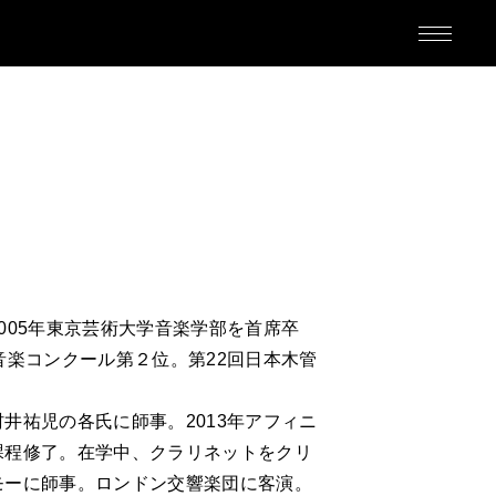
M
005年東京芸術大学音楽学部を首席卒
音楽コンクール第２位。第22回日本木管
井祐児の各氏に師事。2013年アフィニ
ED
課程修了。在学中、クラリネットをクリ
モーに師事。ロンドン交響楽団に客演。