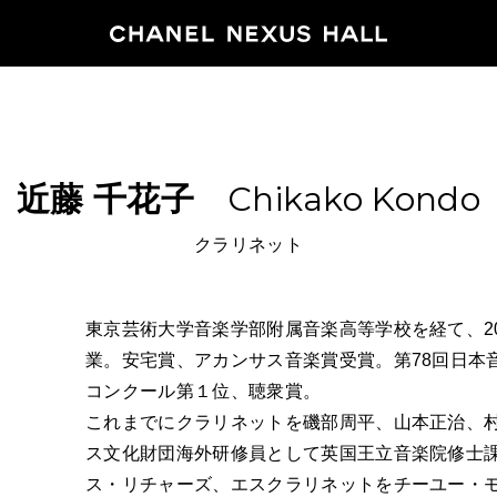
HOME
近藤
千花子
Chikako Kondo
PROGRA
クラリネット
2026
ARCHIVE
東京芸術大学音楽学部附属音楽高等学校を経て、2
業。安宅賞、アカンサス音楽賞受賞。第78回日本
コンクール第１位、聴衆賞。
NEWS
これまでにクラリネットを磯部周平、山本正治、村
FEATUR
ス文化財団海外研修員として英国王立音楽院修士
ス・リチャーズ、エスクラリネットをチーユー・