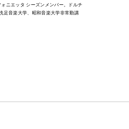
S
ォニエッタ シーズンメンバー。ドルチ
o、洗足音楽大学、昭和音楽大学非常勤講