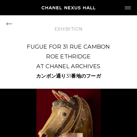
JP
EN
EXHIBITION
MY CHANEL NEXUS
FUGUE FOR 31 RUE CAMBON
ROE ETHRIDGE
AT CHANEL ARCHIVES
HOME
カンボン通り
31
番地のフーガ
PROGRAM
2026
ARCHIVE