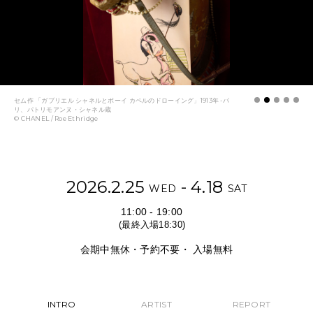
NEWS
FEATURED
ABOUT US
セム作 「ガブリエル シャネルとボーイ カペルのドローイング」1913年 -パ
リ、パトリモアンヌ・シャネル蔵
© CHANEL / Roe Ethridge
2026.2.25
- 4.18
WED
SAT
11:00 - 19:00
(最終入場18:30)
会期中無休・予約不要・ 入場無料
INTRO
ARTIST
REPORT