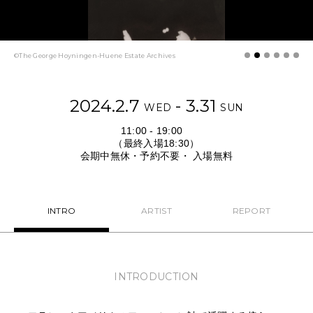
NEWS
FEATURED
©The George Hoyningen-Huene Estate Archives
ABOUT US
2024.2.7
- 3.31
WED
SUN
11:00 - 19:00
（最終入場18:30）
会期中無休・予約不要・ 入場無料
INTRO
ARTIST
REPORT
INTRODUCTION