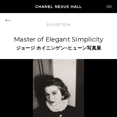
JP
EN
EXHIBITION
MY CHANEL NEXUS
Master of Elegant Simplicity
ジョージ
ホイニンゲン
=
ヒューン写真展
HOME
PROGRAM
2026
ARCHIVE