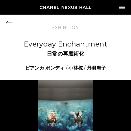
JP
EN
EXHIBITION
MY CHANEL NEXUS
Everyday Enchantment
日常の再魔術化
ビアンカ
ボンディ
/
小林椋
/
丹羽海子
HOME
PROGRAM
2026
ARCHIVE