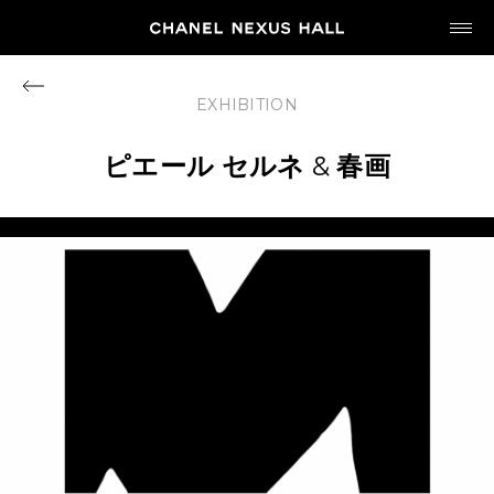
JP
EN
EXHIBITION
MY CHANEL NEXUS
ピエール
セルネ
&
春画
HOME
PROGRAM
2026
ARCHIVE