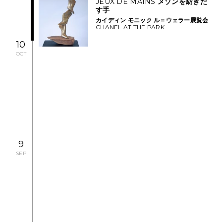
JEUX DE MAINS
メゾンを紡ぎだ
す手
カイディン
モニック
ル＝ウェラー展覧会
CHANEL AT THE PARK
10
OCT
2013.10.26 SAT
CONCERT
シャネル・ピグマリオン・デイズ
9
SEP
2013.9.10 TUE - 10.6 SUN
EXHIBITION
メゾンを紡ぎだ
す手
カイディン
モニック
ル＝ウェラー
アート
展