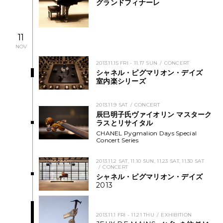
グランドフィナーレ
NEWS
11
FEATURED
NOV
ABOUT US
2013.11.15 FRI - 11.17 SUN
CONCERT
シャネル・ピグマリオン・デイズ
室内楽シリーズ
2013.11.9 SAT
CONCERT
辰巳明子氏ヴァイオリン
マスターク
ラスとリサイタル
CHANEL Pygmalion Days Special
Concert Series
2013.11.2 SAT, 11.10 SUN, 11.23 SAT, 11.30 SAT
CONCERT
シャネル・ピグマリオン・デイズ
2013
2013.11.1 FRI - 11.21 THU
EXHIBITION