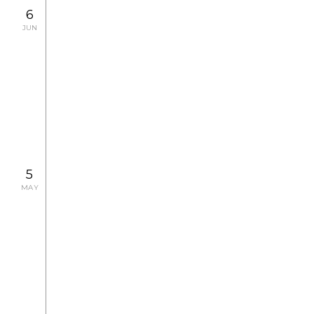
いくつもの夜をこえて
6
ヨーロッパ発、絹の道、そして日本へ
JUN
フィリップ
ヴァレリー写真展
2013.6.15 SAT, 6.22 SAT
CONCERT
シャネル・ピグマリオン・デイズ
5
2013.5.31 FRI - 6.6 THU
CONCERT
MAY
ヤング・コンサート・アーティスツ
フェスティバルウィーク
2013.5.25 SAT
CONCERT
シャネル・ピグマリオン・デイズ