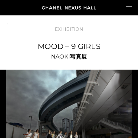
JP
EN
EXHIBITION
MY CHANEL NEXUS
MOOD – 9 GIRLS
NAOKI
写真展
HOME
PROGRAM
2026
ARCHIVE