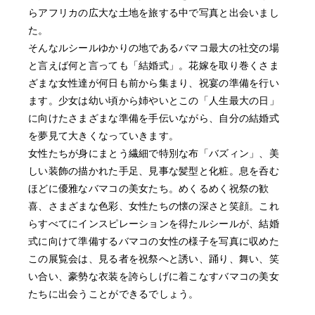
らアフリカの広大な土地を旅する中で写真と出会いまし
た。
そんなルシールゆかりの地であるバマコ最大の社交の場
と言えば何と言っても「結婚式」。花嫁を取り巻くさま
ざまな女性達が何日も前から集まり、祝宴の準備を行い
ます。少女は幼い頃から姉やいとこの「人生最大の日」
に向けたさまざまな準備を手伝いながら、自分の結婚式
を夢見て大きくなっていきます。
女性たちが身にまとう繊細で特別な布「バズィン」、美
しい装飾の描かれた手足、見事な髪型と化粧。息を呑む
ほどに優雅なバマコの美女たち。めくるめく祝祭の歓
喜、さまざまな色彩、女性たちの懐の深さと笑顔。これ
らすべてにインスピレーションを得たルシールが、結婚
式に向けて準備するバマコの女性の様子を写真に収めた
この展覧会は、見る者を祝祭へと誘い、踊り、舞い、笑
い合い、豪勢な衣装を誇らしげに着こなすバマコの美女
たちに出会うことができるでしょう。