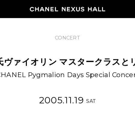
CONCERT
HOME
氏ヴァイオリン
マスタークラスと
PROGRA
HANEL Pygmalion Days Special Conce
2026
ARCHIVE
2005.11.19
SAT
NEWS
FEATUR