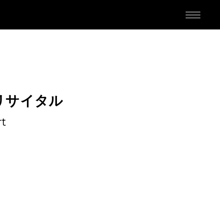
リサイタル
M
rt
ED