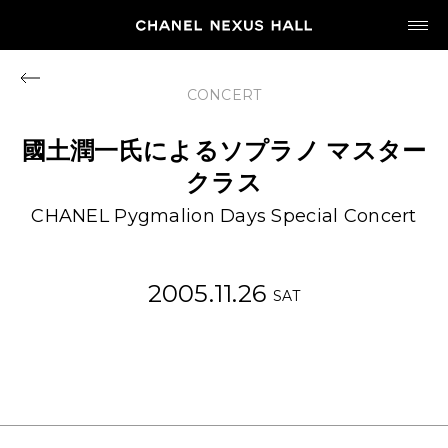
JP
EN
CONCERT
MY CHANEL NEXUS
國土潤一氏によるソプラノ
マスター
クラス
CHANEL Pygmalion Days Special Concert
HOME
2005.11.26
SAT
PROGRAM
2026
ARCHIVE