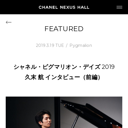
JP
EN
FEATURED
MY CHANEL NEXUS
2019.3.19 TUE
Pygmalion
シャネル・ピグマリオン・デイズ
2019
HOME
久末
航
インタビュー（前編）
PROGRAM
2026
ARCHIVE