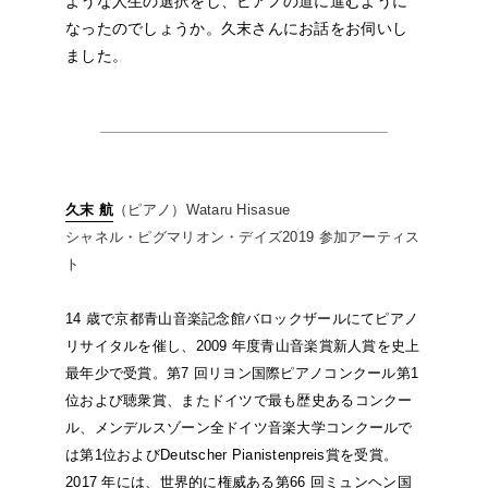
ような人生の選択をし、ピアノの道に進むように
なったのでしょうか。久末さんにお話をお伺いし
ました。
久末 航
（ピアノ）Wataru Hisasue
シャネル・ピグマリオン・デイズ2019 参加アーティス
ト
14 歳で京都青山音楽記念館バロックザールにてピアノ
リサイタルを催し、2009 年度青山音楽賞新人賞を史上
最年少で受賞。第7 回リヨン国際ピアノコンクール第1
位および聴衆賞、またドイツで最も歴史あるコンクー
ル、メンデルスゾーン全ドイツ音楽大学コンクールで
は第1位およびDeutscher Pianistenpreis賞を受賞。
2017 年には、世界的に権威ある第66 回ミュンヘン国