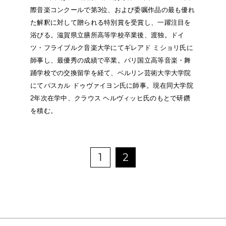
際音楽コンクールで第3位、および委嘱作品の最も優れ
た解釈に対して贈られる特別賞を受賞し、一躍注目を
浴びる。滋賀県立膳所高等学校卒業後、渡独。ドイ
ツ・フライブルク音楽大学にてギレアド ミショリ氏に
師事し、最優秀の成績で卒業。パリ国立高等音楽・舞
踊学校での交換留学を経て、ベルリン芸術大学大学院
にてパスカル ドゥヴァイヨン氏に師事。現在同大学院
2年次在学中、クラウス ヘルヴィッヒ氏のもとで研鑽
を積む。
1
2