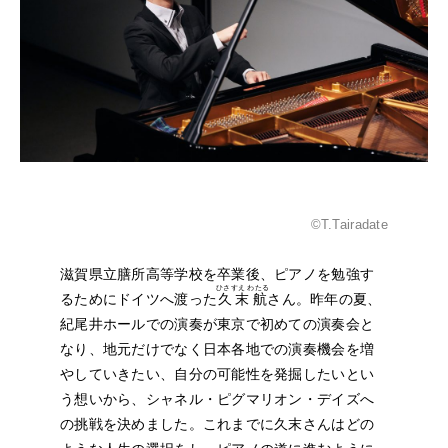
NEWS
FEATURED
ABOUT US
©T.Tairadate
滋賀県立膳所高等学校を卒業後、ピアノを勉強す
ひさすえ わたる
るためにドイツへ渡った
久末航
さん。昨年の夏、
紀尾井ホールでの演奏が東京で初めての演奏会と
なり、地元だけでなく日本各地での演奏機会を増
やしていきたい、自分の可能性を発掘したいとい
う想いから、シャネル・ピグマリオン・デイズへ
の挑戦を決めました。これまでに久末さんはどの