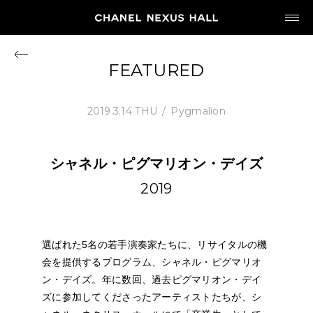
JP
EN
FEATURED
MY CHANEL NEXUS
2019.3.14 THU
Pygmalion
シャネル・ピグマリオン・デイズ
HOME
2019
PROGRAM
選ばれた5名の若手演奏家たちに、リサイタルの機
2026
会を提供するプログラム、シャネル・ピグマリオ
ARCHIVE
ン・デイズ。年に数回、過去ピグマリオン・デイ
ズに参加してくださったアーティストたちが、シ