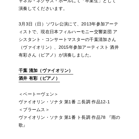
ャネル・ネクサス・ホールにて「卒業生」として
NEWS
演奏してくださいます。
FEATURED
3月3日（日）ソワレ公演にて、2013年参加アーテ
ィストで、現在日本フィルハーモニー交響楽団 ア
ABOUT US
シスタント・コンサートマスターの千葉清加さん
（ヴァイオリン）、2015年参加アーティスト 酒井
有彩さん（ピアノ）が演奏しました。
千葉 清加（ヴァイオリン）
酒井 有彩（ピアノ）
＜ベートーヴェン＞
ヴァイオリン・ソナタ 第1番 ニ長調 作品12-1
＜ブラームス＞
ヴァイオリン・ソナタ 第1番 ト長調 作品78 『雨の
歌』