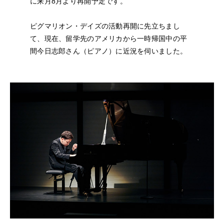
に来月8月より再開予定です。
NEWS
ピグマリオン・デイズの活動再開に先立ちまし
FEATURED
て、現在、留学先のアメリカから一時帰国中の平
間今日志郎さん（ピアノ）に近況を伺いました。
ABOUT US