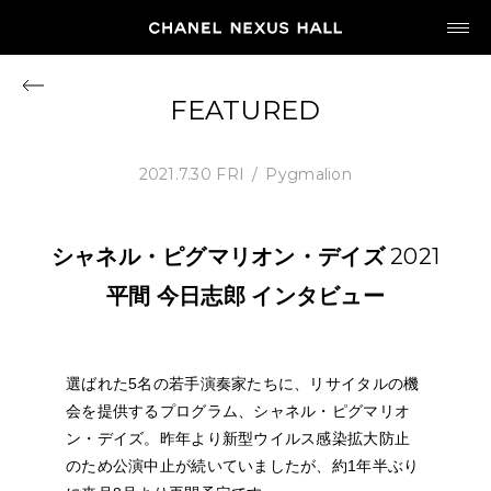
JP
EN
FEATURED
MY CHANEL NEXUS
2021.7.30 FRI
Pygmalion
シャネル・ピグマリオン・デイズ
2021
HOME
平間
今日志郎
インタビュー
PROGRAM
選ばれた5名の若手演奏家たちに、リサイタルの機
2026
会を提供するプログラム、シャネル・ピグマリオ
ARCHIVE
ン・デイズ。昨年より新型ウイルス感染拡大防止
のため公演中止が続いていましたが、約1年半ぶり