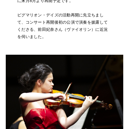
に来月8月より再開予定です。
NEWS
ピグマリオン・デイズの活動再開に先立ちまし
FEATURED
て、コンサート再開後初の公演で演奏を披露して
くださる、前田妃奈さん（ヴァイオリン）に近況
ABOUT US
を伺いました。