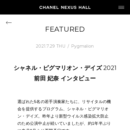
JP
EN
FEATURED
MY CHANEL NEXUS
2021.7.29 THU
Pygmalion
シャネル・ピグマリオン・デイズ
2021
HOME
前田
妃奈
インタビュー
PROGRAM
選ばれた5名の若手演奏家たちに、リサイタルの機
2026
会を提供するプログラム、シャネル・ピグマリオ
ARCHIVE
ン・デイズ。昨年より新型ウイルス感染拡大防止
のため公演中止が続いていましたが、約1年半ぶり